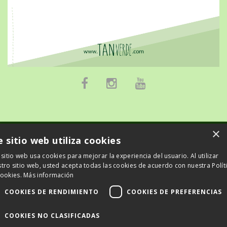
×
e sitio web utiliza cookies
© 2026 TanVerde
 sitio web usa cookies para mejorar la experiencia del usuario. Al utilizar
tro sitio web, usted acepta todas las cookies de acuerdo con nuestra Polít
Powered by Kajabi
cookies.
Más información
Terms
COOKIES DE RENDIMIENTO
COOKIES DE PREFERENCIAS
Privacy
COOKIES NO CLASIFICADAS