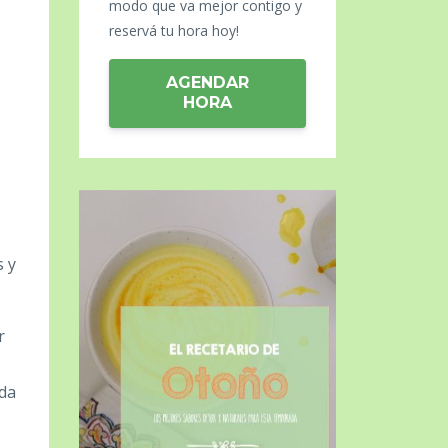
modo que va mejor contigo y
reservá tu hora hoy!
AGENDAR
HORA
s y
r
ada