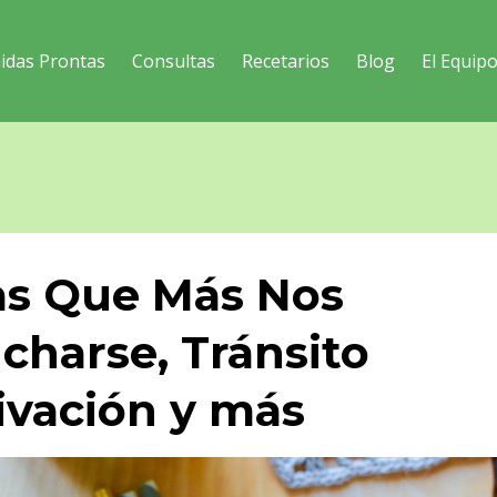
idas Prontas
Consultas
Recetarios
Blog
El Equip
as Que Más Nos
charse, Tránsito
tivación y más