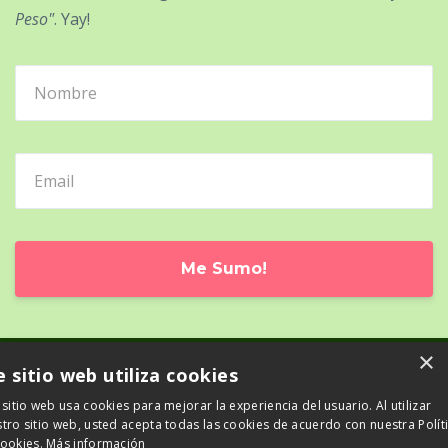
Peso"
. Yay!
Me Sumo!
×
e sitio web utiliza cookies
© 2026 TanVerde
 sitio web usa cookies para mejorar la experiencia del usuario. Al utilizar
tro sitio web, usted acepta todas las cookies de acuerdo con nuestra Polít
Powered by Kajabi
cookies.
Más información