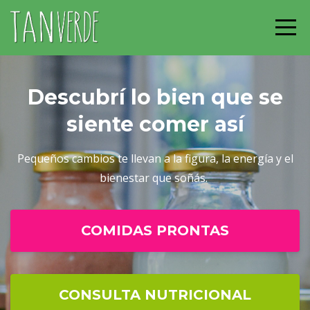
Descubrí lo bien que se
siente comer así
Pequeños cambios te llevan a la figura, la energía y el
bienestar que soñás.
COMIDAS PRONTAS
CONSULTA NUTRICIONAL