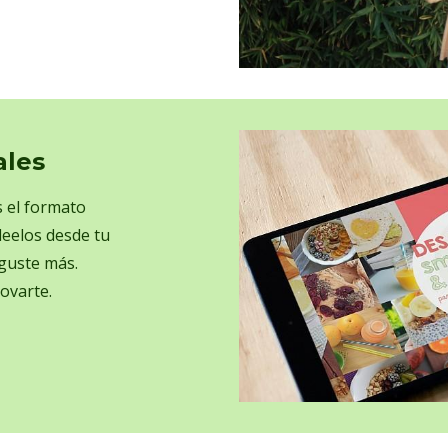
ales
 el formato
leelos desde tu
 guste más.
ovarte.