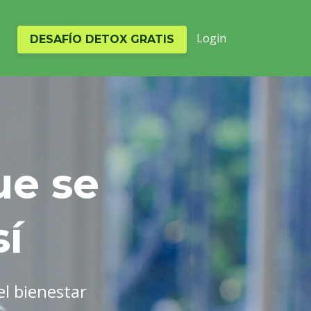
o
Login
DESAFÍO DETOX GRATIS
ue se
sí
el bienestar