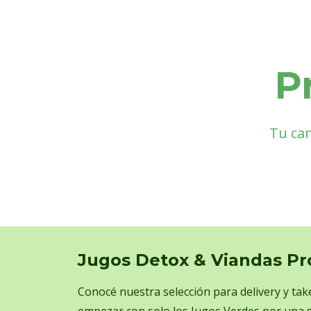
P
Tu cam
Jugos Detox & Viandas Pr
Conocé nuestra selección para delivery y ta
empezar con solo los Jugos Verdes por una