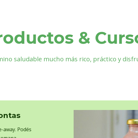
roductos & Curs
ino saludable mucho más rico, práctico y disfr
ontas
ke-away. Podés
 semana,