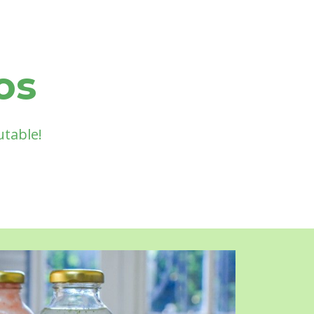
os
utable!