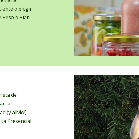
iente o elegir
e Peso o Plan
nista de
ar la
d (y alivio!)
lta Presencial