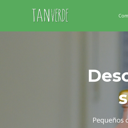
Com
Desc
s
Pequeños ca