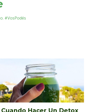
e
eno. #VosPodés
Cuando Hacer Un Detox