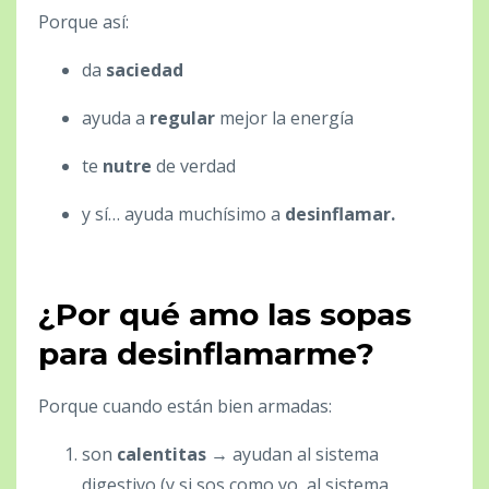
Porque así:
da
saciedad
ayuda a
regular
mejor la energía
te
nutre
de verdad
y sí… ayuda muchísimo a
desinflamar.
¿Por qué amo las sopas
para desinflamarme?
Porque cuando están bien armadas:
son
calentitas
→ ayudan al sistema
digestivo (y si sos como yo, al sistema