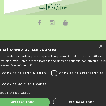
×
e sitio web utiliza cookies
© 2026 TanVerde
 sitio web usa cookies para mejorar la experiencia del usuario. Al utilizar
tro sitio web, usted acepta todas las cookies de acuerdo con nuestra Polít
Powered by Kajabi
cookies.
Más información
Terms
COOKIES DE RENDIMIENTO
COOKIES DE PREFERENCIAS
Privacy
COOKIES NO CLASIFICADAS
MOSTRAR DETALLES
ACEPTAR TODO
RECHAZAR TODO